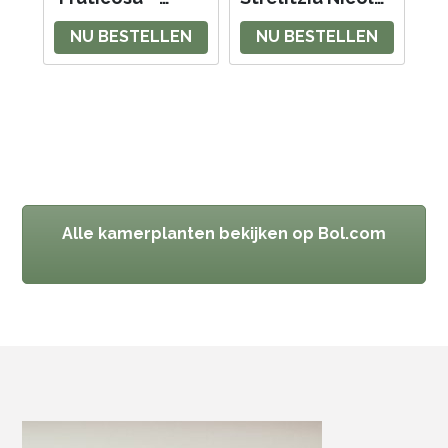
Aralia -
-
NU BESTELLEN
NU BESTELLEN
Kamerplant -
Paradijsvogelblo
Luchtzuiverende
em -
plant voor
Paradijsvogelpla
binnen - ⌀17 cm -
nt - Groene
60 cm
kamerplant - Pot
21cm - Hoogte
90-110cm
Alle kamerplanten bekijken op Bol.com