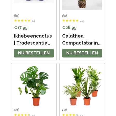
Bol
Bol
5.0
4.8
€17,95
€26,95
Ikhebeencactus
Calathea
| Tradescantia
Compactstar in
Nanouk |
siermand Guusje
NU BESTELLEN
NU BESTELLEN
Kamerplant | 2
Naturel –
stuks | 8,5cm pot
luchtzuiverende
kamerplant –
pauwenplant –
living plant - ↕55-
70cm - Ø18 –
geleverd met
plantenpot –
Bol
Bol
vers...
4.4
4.3