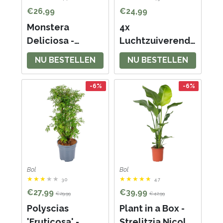
€26,99
€24,99
Monstera
4x
Deliciosa -
Luchtzuiverende
Gatenplant -
Mix- Dracaena-
NU BESTELLEN
NU BESTELLEN
Kamerplant -
Dypsis-
Luchtzuiverende
Chamaedorea-
-6%
-6%
plant voor
Chlorophytum -
binnen - ⌀21 cm -
Kamerplant - ⌀12
70-80 cm
cm - 25-45cm
Bol
Bol
3.0
4.7
€27,99
€39,99
€29,99
€42,99
Polyscias
Plant in a Box -
'Fruticosa' -
Strelitzia Nicolai