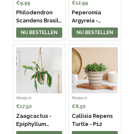
€9,99
€12,99
Philodendron
Peperomia
Scandens Brasil -
Argyreia -
P12
Watermeloenpla
NU BESTELLEN
NU BESTELLEN
nt - P12
Plantje.nl
Plantje.nl
€17,50
€8,50
Zaagcactus -
Callisia Repens
Epiphyllum
Turtle - P12
Anguliger - P14